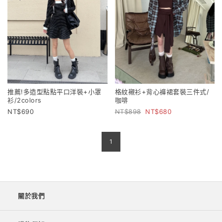
推薦!多造型點點平口洋裝+小罩
格紋襯衫+背心褲裙套裝三件式/
衫/2colors
咖啡
690
898
680
1
關於我們