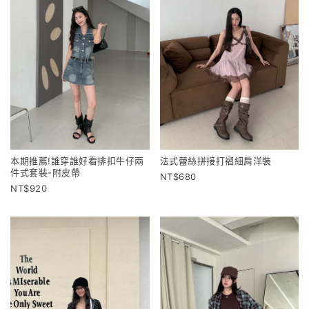
本期推薦!誰穿誰好看排扣牛仔兩
法式蕾絲拼接打褶細肩洋裝
件式套裝-附皮帶
680
920