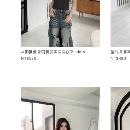
本期推薦!鉚釘掛脖美背背心/2colors
蕾絲拼接鉚
520
480