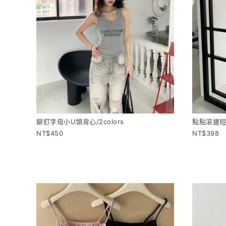
鉚釘字母小U領背心/2colors
點點滾邊短袖
450
398