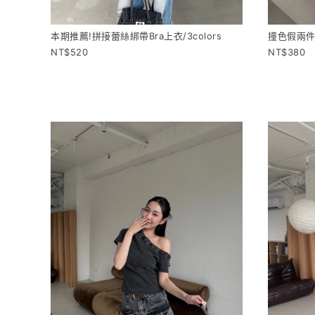
本期推薦!拼接蕾絲綁帶Bra上衣/3colors
撞色假兩件滾
520
380