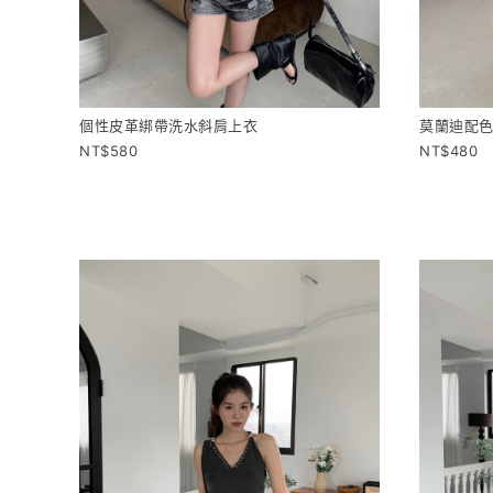
個性皮革綁帶洗水斜肩上衣
莫蘭迪配色兩
580
480