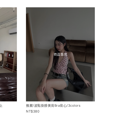
商品售完
上
推薦!波點掛脖美背Bra背心/3colors
380