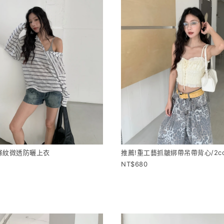
條紋微透防曬上衣
推薦!重工藝抓皺綁帶吊帶背心/2col
680