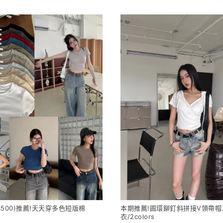
$500)推薦!天天穿多色短版棉
本期推薦!圓環鉚釘斜拼接V領帶帽
衣/2colors