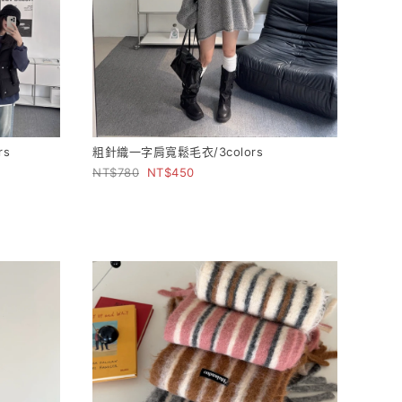
rs
粗針織一字肩寬鬆毛衣/3colors
780
450