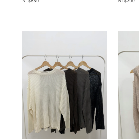
580
300