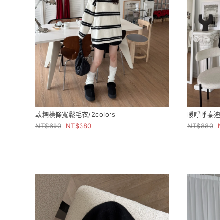
軟糯橫條寬鬆毛衣/2colors
暖呼呼泰迪熊
690
380
880