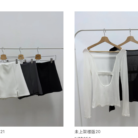
21
未上架樣版20