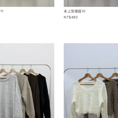
11
未上架樣版10
480