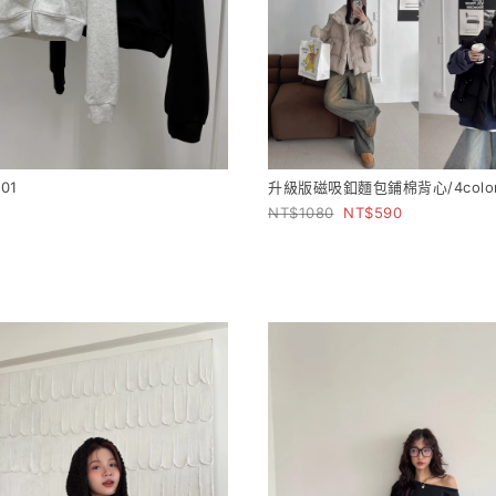
01
升級版磁吸釦麵包鋪棉背心/4colo
1080
590