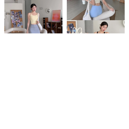
顯瘦A字後傘擺運動短裙/3colors
推薦!後線條交叉美背運動Bra背
心/2colors
520
480