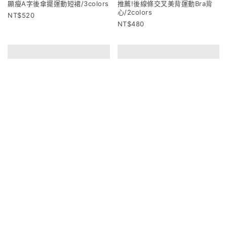
顯瘦A字後傘擺運動短裙/3colors
推薦!後線條交叉美背運動Bra背
心/2colors
520
480