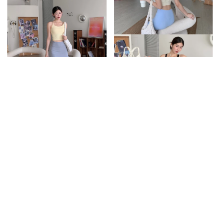
顯瘦A字後傘擺運動短裙/3colors
推薦!後線條交叉美背運動Bra背
心/2colors
520
480