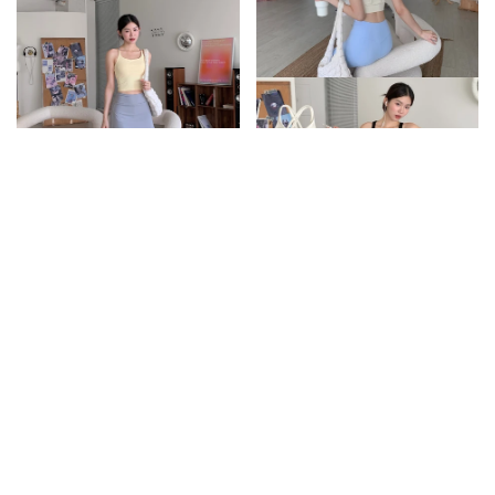
顯瘦A字後傘擺運動短裙/3colors
推薦!後線條交叉美背運動Bra背
心/2colors
520
480