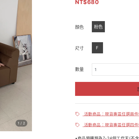
680
粉色
顏色
F
尺寸
數量
活動商品：現貨專區任選兩件
1
/
2
活動商品：現貨專區任選四件
•商品預購期為7-24個工作天(不