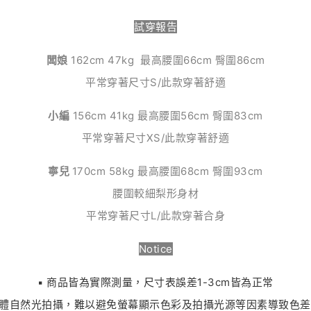
試穿報告
闆娘
162cm 47kg 最高腰圍66cm 臀圍86cm
平常穿著尺寸S/此款穿著舒適
小編
156cm 41kg 最高腰圍56cm 臀圍83cm
平常穿著尺寸XS/此款穿著舒適
寧兒
170cm 58kg 最高腰圍68cm 臀圍93cm
腰圍較細梨形身材
平常穿著尺寸L/此款穿著合身
Notice
▪︎ 商品皆為實際測量，尺寸表誤差1-3cm皆為正常
為實體自然光拍攝，難以避免螢幕顯示色彩及拍攝光源等因素導致色