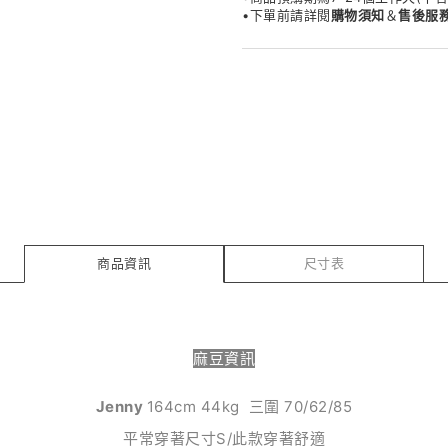
•下單前請詳閱
購物須知
＆
售後服
商品資訊
尺寸表
麻豆資訊
Jenny
164cm 44kg 三圍 70/62/85
平常穿著尺寸S/此款穿著舒適