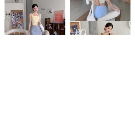
顯瘦A字後傘擺運動短裙/3colors
推薦!後線條交叉美背運動Bra背
心/2colors
520
480